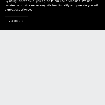
By using this website, you agree to our use of cookies. We use
cookies to provide necessary site functionality and provide you with
a great experience.
J'accepte
Séance de relaxation, Valleiry
€0.00+