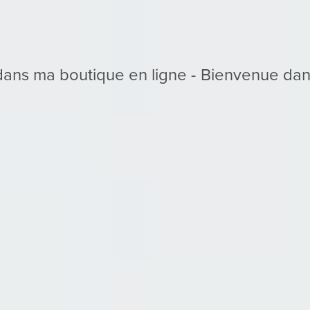
Bienvenue dans ma boutique en ligne -
Bienvenue
dans
ma
boutique
en
ligne
-