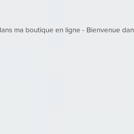
Bienvenue dans ma boutique en ligne -
Bienvenue
dans
ma
boutique
en
ligne
-