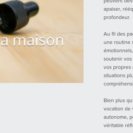
peuvent deve
apaiser, réé
profondeur.
Au fil des p
une routine 
émotionnels
soutenir vo
vos propres 
situations p
compréhensio
Bien plus qu
vocation de 
autonome, po
véritable réf