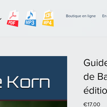
Boutique en ligne
En
Guide
de Ba
éditi
€17.00