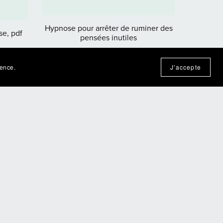
Hypnose pour arrêter de ruminer des
se, pdf
pensées inutiles
€4.80
ience.
J'accepte