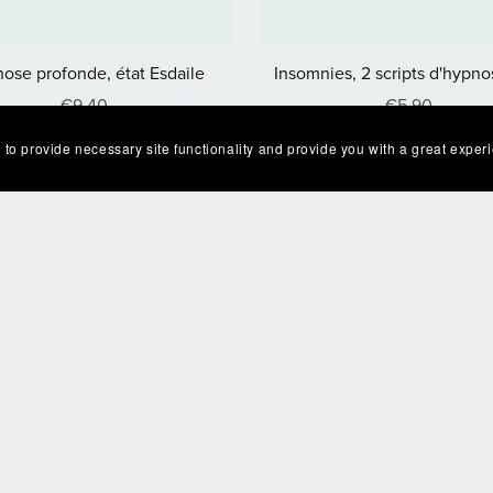
ose profonde, état Esdaile
Insomnies, 2 scripts d'hypno
€9.40
€5.90
 to provide necessary site functionality and provide you with a great exper