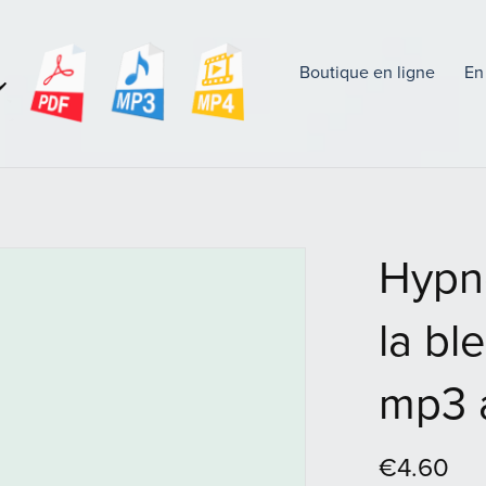
Boutique en ligne
En
Hypn
la bl
mp3 
€4.60