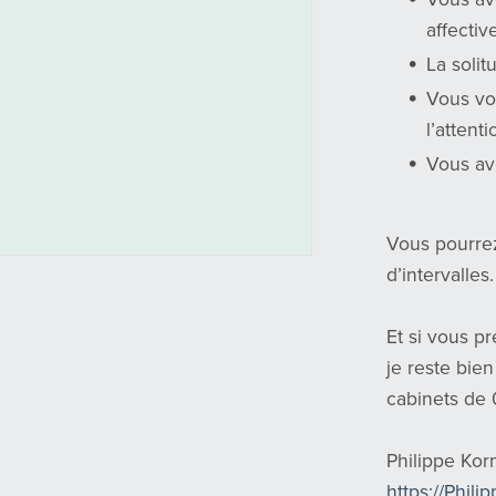
affectiv
La solit
Vous vou
l’attent
Vous av
Vous pourrez
d’intervalles.
Et si vous p
je reste bie
cabinets de 
Philippe Kor
https://Phili