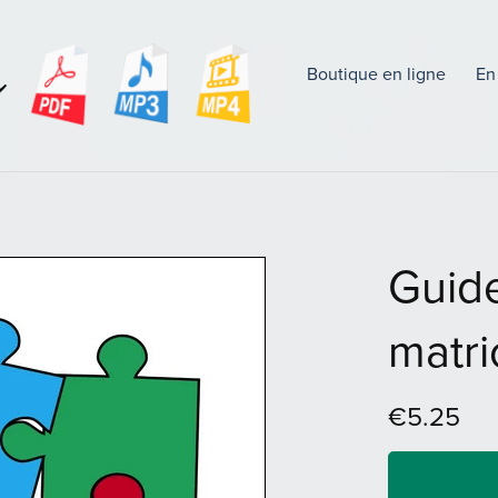
Boutique en ligne
En
Guide
matri
€5.25