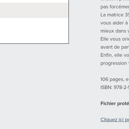
pas forcémen
La matrice 3
vous aider 
mieux dans 
Elle vous or
avant de par
Enfin, elle 
progression v
106 pages, e
ISBN: 978-2
Fichier prot
Cliquez ici p