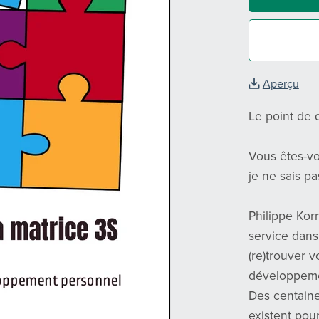
Aperçu
Le point de
Vous êtes-vou
je ne sais p
Philippe Kor
service dans
(re)trouver 
développeme
Des centaine
existent pou