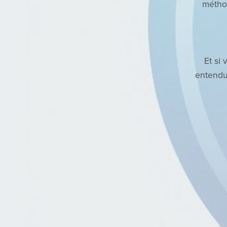
méthod
Et si
entendu