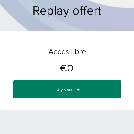
Replay offert
Accès libre
€0
J'y vais