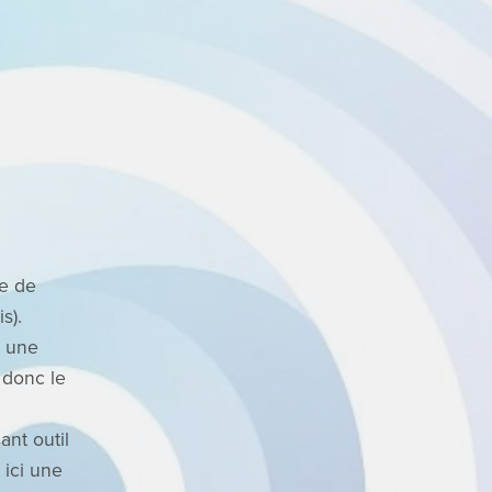
e de
s).
à une
 donc le
ant outil
 ici une