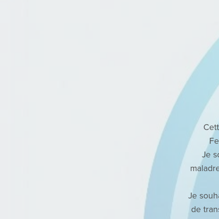
Cet
Fe
Je s
maladre
Je souha
de tran